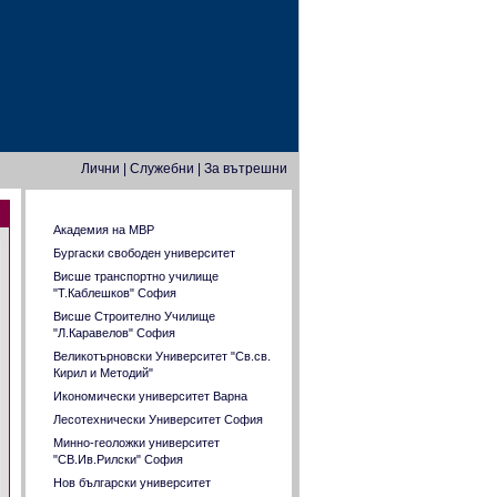
Лични
|
Служебни
|
За вътрешни
Задачи от прием във ВУЗ
Академия на МВР
Бургаски свободен университет
Висше транспортно училище
"Т.Каблешков" София
Висше Строително Училище
"Л.Каравелов" София
Великотърновски Университет "Св.св.
Кирил и Методий"
Икономически университет Варна
Лесотехнически Университет София
Минно-геоложки университет
"СВ.Ив.Рилски" София
Нов български университет