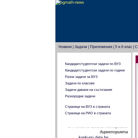
Новини
|
Задачи
|
Приложения
|
5 и 6 клас
|
С
Главно меню
Кандидатстудентски задачи по ВУЗ
Кандидатстудентски задачи по години
Разни задачи за ВУЗ
Задачи по класове
Задачи давани на състезания
Разнородни задачи
Страници на ВУЗ в страната
Страници на РИО в страната
От няколко години поддържаме
За целите на нашата страница
директорията
konkursi.data.bg
,
където се стремим да направим