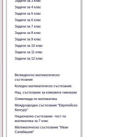
Задачи за 3 клас
Задачи за 4 клас
Задачи за 5 клас
Задачи за 6 клас
Задачи за 7 клас
Задачи за 8 клас
Задачи за 9 клас
Задачи за 10 клас
Задачи за 11 клас
Задачи за 12 клас
Задачи давани на състезания
Великденско математическо
състезание
Коледно математическо състезание
Нац. състезание за езиковите гимназии
Олимпиада по математика
Международно състезание "Европейско
Кенгуру"
Национално състезание -тест по
математика за 7 клас
Математическо състезание "Иван
Салабашев"