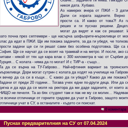
Обаче... задачите ги няма. Никъде! О
никоя дата. Хубаво.
Аз намерих вчера от ПЖИ - 3 дати
Дали си хората задачите. Верно 
прости са. И какво от това?! Аз г
реших и ги пуснах решени. Децат
могат да видят и как се решават. 
като почна през септември - ще насърча шофьорите-мързеливци от мо
клас да идат в ПЖИ. Ще им покажа задачите, за да ги убедя, че толков
прости задачи ще си ги решат сами без особена подготовка. Ще са 
София. Ще се научат да се возят на трамвай и на метро. И после, ако с
читави - някой от тях ще кара влак с 300 километра в час от Сърбия д
Турция... С колата - няма да го могат! И с ТИР-а - също...
Та да се върна на ТУ-Габрово... Най-ефтиния вариант за троянскит
мързеливци. Дори могат сутрин с колата да ходят на училище на Габров
и вечер да са си в къщи... С какво да ги убедя? Какво да им покажа?
Задачи от преди 20 години... Тогава учех едни по-други деца. Или да с
дигна и да ида да се моля на ректора да ми даде задачите, от които а
НИЩО не печеля. Та аз бях студент там и пак не му се молих... Надява
се всички отличници от горните градове да учат в Габрово, защото моит
отличници учат в СУ, а останалите - където си поискат.
0 коментара
Пуснах предварителния на СУ от 07.04.2024