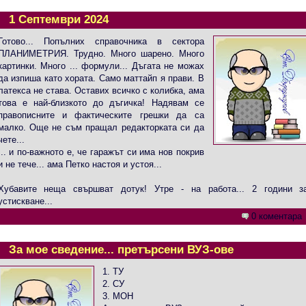
1 Септември 2024
Готово... Попълних справочника в сектора
ПЛАНИМЕТРИЯ. Трудно. Много шарено. Много
картинки. Много ... формули... Дъгата не можах
да изпиша като хората. Само маттайп я прави. В
латекса не става. Оставих всичко с колибка, ама
това е най-близкото до дъгичка! Надявам се
правописните и фактическите грешки да са
малко. Още не съм пращал редакторката си да
чете...
... и по-важното е, че гаражът си има нов покрив
и не тече... ама Петко настоя и устоя...
Хубавите неща свършват дотук! Утре - на работа... 2 години з
устискване...
0 коментара
За мое сведение... претърсени ВУЗ-ове
1.
ТУ
2.
СУ
3. МОН