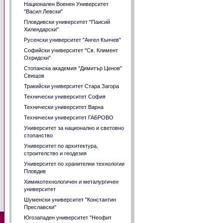
Национален Военен Университет
"Васил Левски"
Пловдивски университет "Паисий
Хилендарски"
Русенски университет "Ангел Кънчев"
Софийски университет "Св. Климент
Охридски"
Стопанска академия "Димитър Ценов"
Свищов
Тракийски университет Стара Загора
Технически университет София
Технически университет Варна
Технически университет ГАБРОВО
Университет за национално и световно
стопанство
Университет по архитектура,
строителство и геодезия
Университет по хранителни технологии
Пловдив
Химикотехнологичен и металургичен
университет
Шуменски университет "Константин
Преславски"
Югозападен университет "Неофит