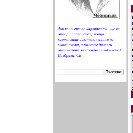
РИО-ЯМБОЛ
__ОБРАЗОВАНИЕ-БГ.COM__(линкове)
Страници на РИО според МОН
Ако кликнете по картинката - ще се
отвори папка, съдържаща
картинките с математиците на
много точки, и можете да си ги
отпечатите за стената в кабинета!
Поздрави! СБ
Търсене в bgMATH.com