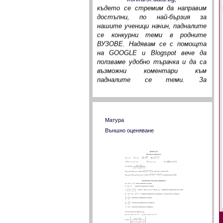
достъпни, по най-бързия за
нашите ученици начин, падналите
се конкурни теми в родните
ВУЗОВЕ. Надявам се с помощта
на GOOGLE и Blogspot вече да
ползваме удобно търачка и да са
възможни коментари към
падналите се теми. За
изминалото време много деца от
цялата страна преминаха през
файловете ни и доста от тях ни
писаха своите въпроси, на които
Тестове от МОН
според компетентността си
Матура
отговорихме. Дано с нашия
Външно оценяване
ентусиазъм и вашите коментари
достигнем до истината за
училищната ни математика!
сем. Борджукови