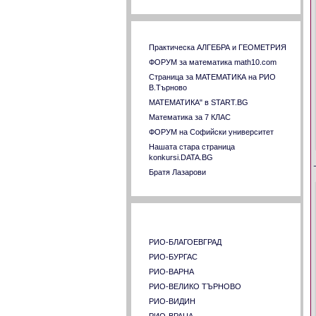
Пловдивски университет "Паисий
Хилендарски"
Русенски университет "Ангел Кънчев"
Връзки към сходни страници
Софийски университет "Св. Климент
Практическа АЛГЕБРА и ГЕОМЕТРИЯ
Охридски"
ФОРУМ за математика math10.com
Стопанска академия "Димитър Ценов"
Страница за МАТЕМАТИКА на РИО
Свищов
В.Търново
Тракийски университет Стара Загора
МАТЕМАТИКА" в START.BG
Технически университет София
Математика за 7 КЛАС
Технически университет Варна
ФОРУМ на Софийски университет
Технически университет ГАБРОВО
Нашата стара страница
Университет за национално и световно
konkursi.DATA.BG
стопанство
Братя Лазарови
Университет по архитектура,
строителство и геодезия
Университет по хранителни технологии
Страници на РИО в страната
Пловдив
Химикотехнологичен и металургичен
университет
РИО-БЛАГОЕВГРАД
Шуменски университет "Константин
РИО-БУРГАС
Преславски"
РИО-ВАРНА
Югозападен университет "Неофит
РИО-ВЕЛИКО ТЪРНОВО
Рилски"- Благоевград
РИО-ВИДИН
Университет "Професор д-р Асен
РИО-ВРАЦА