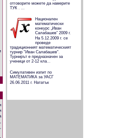
е
отговорите можете да намерите
ТУК . ...
Национален
математически
конкурс „Иван
Салабашев” 2009 г.
На 5.12.2009 г. се
проведе
традиционният математическият
и
турнир "Иван Салабашев".
Турнирът е предназначен за
ученици от 2-12 кла...
Симулативен изпит по
МАТЕМАТИКА за УАСГ
26.06.2011 г. Нататък
и
и
а
,
,