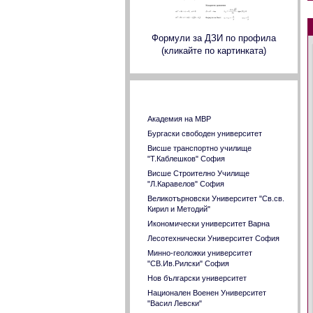
Формули за ДЗИ по профила
(кликайте по картинката)
Страници на ВУЗ в страната
Академия на МВР
Бургаски свободен университет
Висше транспортно училище
"Т.Каблешков" София
Висше Строително Училище
"Л.Каравелов" София
Великотърновски Университет "Св.св.
Кирил и Методий"
Икономически университет Варна
Лесотехнически Университет София
Минно-геоложки университет
"СВ.Ив.Рилски" София
Нов български университет
Национален Военен Университет
"Васил Левски"