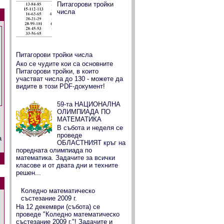
Питагорови тройки
числа
Питагорови тройки числа
Ако се чудите кои са основните
Питагорови тройки, в които
участват числа до 130 - можете да
видите в този PDF-документ!
59-та НАЦИОНАЛНА
ОЛИМПИАДА ПО
МАТЕМАТИКА
В събота и неделя се
проведе
а
ОБЛАСТНИЯТ кръг на
поредната олимпиада по
математика. Задачите за всички
класове и от двата дни и техните
решен...
Коледно математическо
състезание 2009 г.
На 12 декември (събота) се
проведе "Коледно математическо
състезание 2009 г."! Задачите и