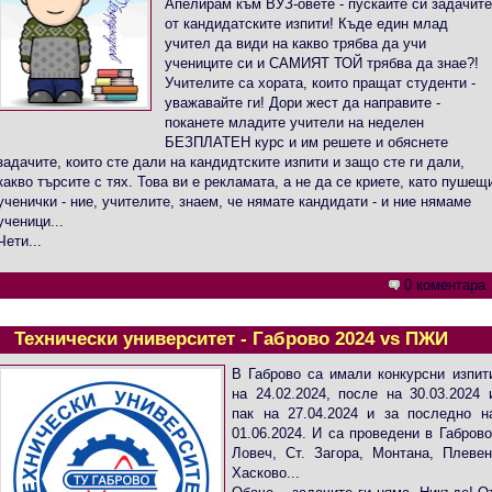
Апелирам към ВУЗ-овете - пускайте си задачит
от кандидатските изпити! Къде един млад
учител да види на какво трябва да учи
учениците си и САМИЯТ ТОЙ трябва да знае?!
Учителите са хората, които пращат студенти -
уважавайте ги! Дори жест да направите -
поканете младите учители на неделен
БЕЗПЛАТЕН курс и им решете и обяснете
задачите, които сте дали на кандидтските изпити и защо сте ги дали,
какво търсите с тях. Това ви е рекламата, а не да се криете, като пушещ
ученички - ние, учителите, знаем, че нямате кандидати - и ние нямаме
ученици...
Чети...
0 коментара
Технически университет - Габрово 2024 vs ПЖИ
В Габрово са имали конкурсни изпит
на 24.02.2024, после на 30.03.2024 
пак на 27.04.2024 и за последно н
01.06.2024. И са проведени в Габрово
Ловеч, Ст. Загора, Монтана, Плевен
Хасково...