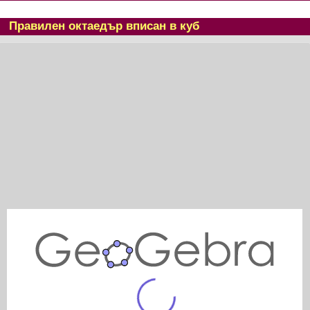
Правилен октаедър вписан в куб