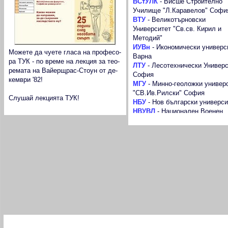
ВСтУЛК
-
Висше Строително
Училище "Л.Каравелов" Софи
ВТУ
-
Великотърновски
Университет "Св.св. Кирил и
Методий"
ИУВн
-
Икономически универс
Можете да чуете гласа на професо-
Варна
ра ТУК - по време на лекция за тео-
ЛТУ
-
Лесотехнически Универс
ремата на Вайерщрас-Стоун от де-
София
кември '82!
МГУ
-
Минно-геоложки универ
"СВ.Ив.Рилски" София
Слушай лекцията ТУК!
НБУ
-
Нов български универси
НВУВЛ
-
Национален Военен
Университет "Васил Левски"
ПУ
-
Пловдивски университет
"Паисий Хилендарски"
РУ
-
Русенски университет "А
Кънчев"
СУ
-
Софийски университет "С
Климент Охридски"
САС
-
Стопанска академия
"Димитър Ценов" Свищов
ТрУ
-
Тракийски университет 
Загора
ТУ
-
Технически университет 
В следващия брой на в. Троян 21 четете: