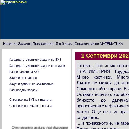
Новини
|
Задачи
|
Приложения
|
5 и 6 клас
|
Справочник по МАТЕМАТИКА
1 Септември 202
Главно меню
Кандидатстудентски задачи по ВУЗ
Готово... Попълних справ
Кандидатстудентски задачи по години
ПЛАНИМЕТРИЯ. Трудно.
Разни задачи за ВУЗ
Много картинки. Много
Задачи по класове
Дъгата не можах да изп
Задачи давани на състезания
Само маттайп я прави. В 
Разнородни задачи
Оставих всичко с колибка
близкото до дъгичк
Страници на ВУЗ в страната
правописните и фактическ
Страници на РИО в страната
малко. Още не съм пращ
За целите на нашата страница
си да чете...
... и по-важното е, че гар
От няколко години поддържаме
Петко настоя и устоя...