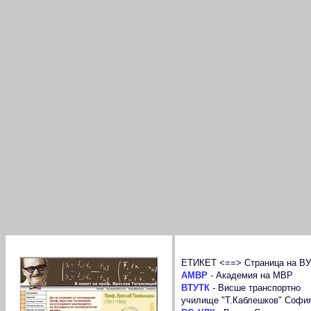
проф. Ярослав Тагамлицки
Речник на съкращенията
ЕТИКЕТ <==> Страница на ВУ
АМВР
-
Академия на МВР
ВТУТК
-
Висше транспортно
училище "Т.Каблешков" Софи