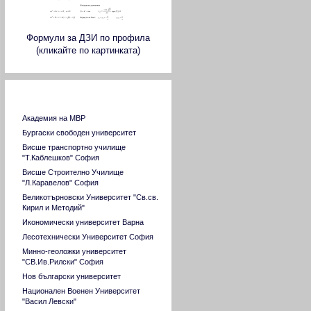
Формули за ДЗИ по профила
(кликайте по картинката)
Страници на ВУЗ в страната
Академия на МВР
Бургаски свободен университет
Висше транспортно училище
"Т.Каблешков" София
Висше Строително Училище
"Л.Каравелов" София
Великотърновски Университет "Св.св.
Кирил и Методий"
Икономически университет Варна
Лесотехнически Университет София
Минно-геоложки университет
"СВ.Ив.Рилски" София
Нов български университет
Национален Военен Университет
"Васил Левски"