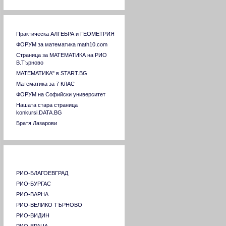
Пловдивски университет "Паисий
Хилендарски"
Русенски университет "Ангел Кънчев"
Връзки към сходни страници
Софийски университет "Св. Климент
Практическа АЛГЕБРА и ГЕОМЕТРИЯ
Охридски"
ФОРУМ за математика math10.com
Стопанска академия "Димитър Ценов"
Страница за МАТЕМАТИКА на РИО
Свищов
В.Търново
Тракийски университет Стара Загора
МАТЕМАТИКА" в START.BG
Технически университет София
Математика за 7 КЛАС
Технически университет Варна
ФОРУМ на Софийски университет
Технически университет ГАБРОВО
Нашата стара страница
Университет за национално и световно
konkursi.DATA.BG
стопанство
Братя Лазарови
Университет по архитектура,
строителство и геодезия
Университет по хранителни технологии
Страници на РИО в страната
Пловдив
Химикотехнологичен и металургичен
университет
РИО-БЛАГОЕВГРАД
Шуменски университет "Константин
РИО-БУРГАС
Преславски"
РИО-ВАРНА
Югозападен университет "Неофит
РИО-ВЕЛИКО ТЪРНОВО
Рилски"- Благоевград
РИО-ВИДИН
Университет "Професор д-р Асен
РИО-ВРАЦА