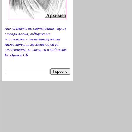
РИО-ЯМБОЛ
__ОБРАЗОВАНИЕ-БГ.COM__(линкове)
Страници на РИО според МОН
Ако кликнете по картинката - ще се
отвори папка, съдържаща
картинките с математиците на
много точки, и можете да си ги
отпечатите за стената в кабинета!
Поздрави! СБ
Търсене в bgMATH.com