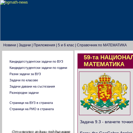
Новини
|
Задачи
|
Приложения
|
5 и 6 клас
|
Справочник по МАТЕМАТИКА
59-та НАЦИОН
Главно меню
Кандидатстудентски задачи по ВУЗ
МАТЕМАТИКА
Кандидатстудентски задачи по години
Разни задачи за ВУЗ
Задачи по класове
Задачи давани на състезания
Разнородни задачи
Страници на ВУЗ в страната
Страници на РИО в страната
За целите на нашата страница
Задача 9.3 - влачете точки
От няколко години поддържаме
Sorry, the GeoGebra Applet 