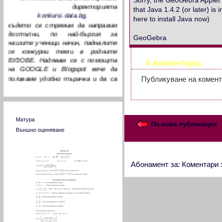
директорията
that Java 1.4.2 (or later) is 
konkursi.data.bg
,
here to install Java now
)
където се стремим да направим
достъпни, по най-бързия за
GeoGebra
нашите ученици начин, падналите
се конкурни теми в родните
ВУЗОВЕ. Надявам се с помощта
0 коментара:
на GOOGLE и Blogspot вече да
ползваме удобно търачка и да са
Публикуване на комен
възможни коментари към
падналите се теми. За
изминалото време много деца от
Тестове от МОН
цялата страна преминаха през
файловете ни и доста от тях ни
Матура
По-нова публикация
писаха своите въпроси, на които
Външно оценяване
според компетентността си
отговорихме. Дано с нашия
ентусиазъм и вашите коментари
Абонамент за:
Коментари 
достигнем до истината за
училищната ни математика!
сем. Борджукови