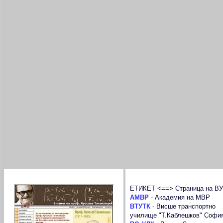
проф. Ярослав Тагамлицки
Речник на съкращенията
ЕТИКЕТ <==> Страница на ВУ
АМВР
-
Академия на МВР
ВТУТК
-
Висше транспортно
училище "Т.Каблешков" Софи