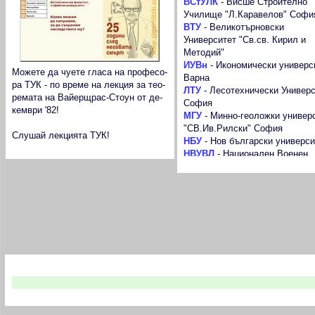
ВСтУЛК
-
Висше Строително
Училище "Л.Каравелов" Софи
ВТУ
-
Великотърновски
Университет "Св.св. Кирил и
Методий"
ИУВн
-
Икономически универс
Можете да чуете гласа на професо-
Варна
ра ТУК - по време на лекция за тео-
ЛТУ
-
Лесотехнически Универс
ремата на Вайерщрас-Стоун от де-
София
кември '82!
МГУ
-
Минно-геоложки универ
"СВ.Ив.Рилски" София
Слушай лекцията ТУК!
НБУ
-
Нов български универси
НВУВЛ
-
Национален Военен
Университет "Васил Левски"
ПУ
-
Пловдивски университет
"Паисий Хилендарски"
РУ
-
Русенски университет "А
Кънчев"
СУ
-
Софийски университет "С
Климент Охридски"
САС
-
Стопанска академия
"Димитър Ценов" Свищов
В следващия брой на в. Троян 21 четете:
ТрУ
-
Тракийски университет 
Загора
ТУ
-
Технически университет 