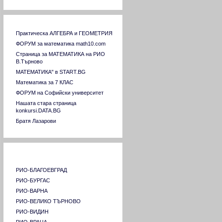
Пловдивски университет "Паисий
Хилендарски"
Русенски университет "Ангел Кънчев"
Връзки към сходни страници
Софийски университет "Св. Климент
Практическа АЛГЕБРА и ГЕОМЕТРИЯ
Охридски"
ФОРУМ за математика math10.com
Стопанска академия "Димитър Ценов"
Страница за МАТЕМАТИКА на РИО
Свищов
В.Търново
Тракийски университет Стара Загора
МАТЕМАТИКА" в START.BG
Технически университет София
Математика за 7 КЛАС
Технически университет Варна
ФОРУМ на Софийски университет
Технически университет ГАБРОВО
Нашата стара страница
Университет за национално и световно
konkursi.DATA.BG
стопанство
Братя Лазарови
Университет по архитектура,
строителство и геодезия
Университет по хранителни технологии
Страници на РИО в страната
Пловдив
Химикотехнологичен и металургичен
университет
РИО-БЛАГОЕВГРАД
Шуменски университет "Константин
РИО-БУРГАС
Преславски"
РИО-ВАРНА
Югозападен университет "Неофит
РИО-ВЕЛИКО ТЪРНОВО
Рилски"- Благоевград
РИО-ВИДИН
Университет "Професор д-р Асен
РИО-ВРАЦА