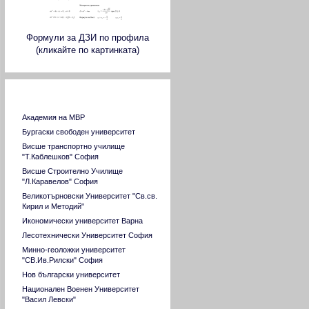
Формули за ДЗИ по профила
(кликайте по картинката)
Страници на ВУЗ в страната
Академия на МВР
Бургаски свободен университет
Висше транспортно училище
"Т.Каблешков" София
Висше Строително Училище
"Л.Каравелов" София
Великотърновски Университет "Св.св.
Кирил и Методий"
Икономически университет Варна
Лесотехнически Университет София
Минно-геоложки университет
"СВ.Ив.Рилски" София
Нов български университет
Национален Военен Университет
"Васил Левски"