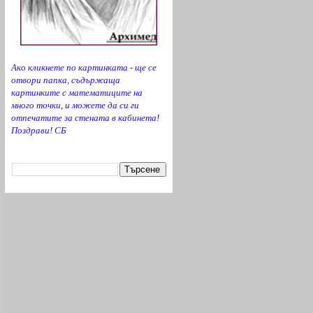
РИО-ЯМБОЛ
__ОБРАЗОВАНИЕ-БГ.COM__(линкове)
Страници на РИО според МОН
Ако кликнете по картинката - ще се
отвори папка, съдържаща
картинките с математиците на
много точки, и можете да си ги
отпечатите за стената в кабинета!
Поздрави! СБ
Търсене в bgMATH.com